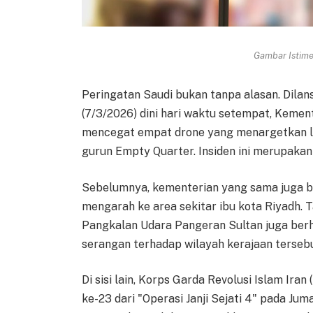
Gambar Istimew
Peringatan Saudi bukan tanpa alasan. Dilan
(7/3/2026) dini hari waktu setempat, Kem
mencegat empat drone yang menargetkan la
gurun Empty Quarter. Insiden ini merupaka
Sebelumnya, kementerian yang sama juga b
mengarah ke area sekitar ibu kota Riyadh. T
Pangkalan Udara Pangeran Sultan juga berh
serangan terhadap wilayah kerajaan tersebu
Di sisi lain, Korps Garda Revolusi Islam I
ke-23 dari "Operasi Janji Sejati 4" pada Jum