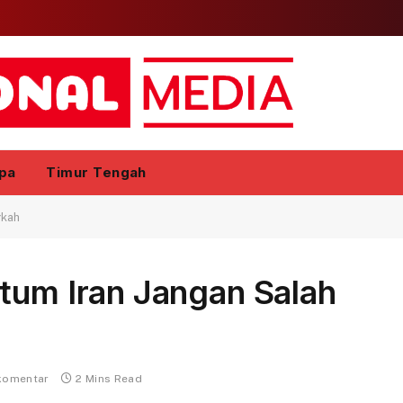
pa
Timur Tengah
gkah
tum Iran Jangan Salah
komentar
2 Mins Read