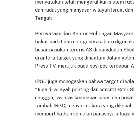
menyatakan telah mengerahkan sistem ruda
dan rudal yang menyasar wilayah Israel da
Tengah.
Pernyataan dari Kantor Hubungan Masyara
bakar padat dan cair generasi baru diguna
besar pasukan teroris AS di pangkalan Sheikh
di antara target yang dihantam dalam gelom
Press TV, merujuk pada pos-pos terdepan Am
IRGC juga menegaskan bahwa target di wilay
"Juga di wilayah penting dan sensitif Be’er 
canggih, fasilitas keamanan siber, dan pusa
tambah IRGC, menyoroti kota yang dikenal se
memperlihatkan semakin panasnya situasi ge