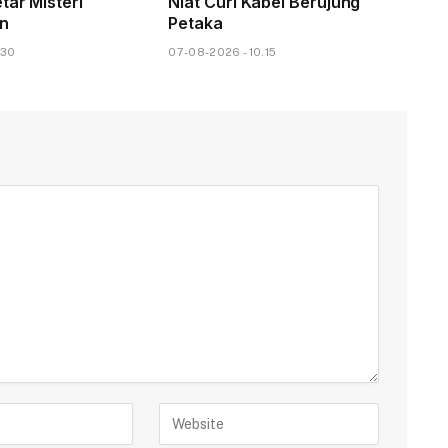
tar Misteri
Niat Curi Kabel Berujung
n
Petaka
.30
07-08-2026 - 10.15