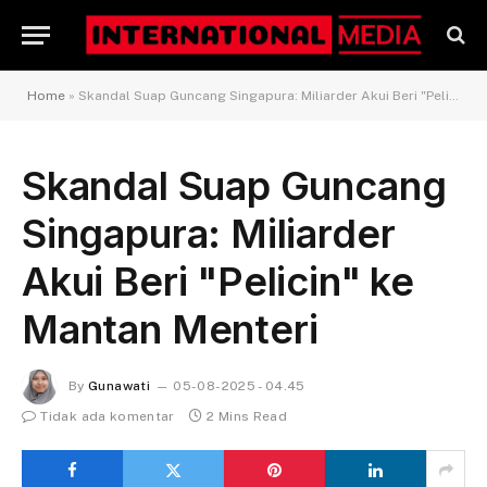
Home
»
Skandal Suap Guncang Singapura: Miliarder Akui Beri "Pelicin" ke Mantan Menteri
Skandal Suap Guncang
Singapura: Miliarder
Akui Beri "Pelicin" ke
Mantan Menteri
By
Gunawati
05-08-2025 - 04.45
Tidak ada komentar
2 Mins Read