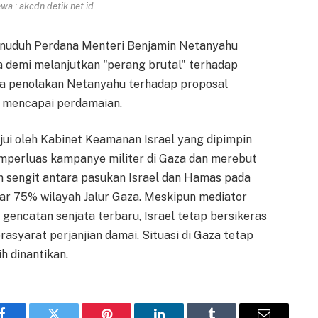
a : akcdn.detik.net.id
enuduh Perdana Menteri Benjamin Netanyahu
demi melanjutkan "perang brutal" terhadap
a penolakan Netanyahu terhadap proposal
 mencapai perdamaian.
jui oleh Kabinet Keamanan Israel yang dipimpin
mperluas kampanye militer di Gaza dan merebut
n sengit antara pasukan Israel dan Hamas pada
kitar 75% wilayah Jalur Gaza. Meskipun mediator
encatan senjata terbaru, Israel tetap bersikeras
syarat perjanjian damai. Situasi di Gaza tetap
 dinantikan.