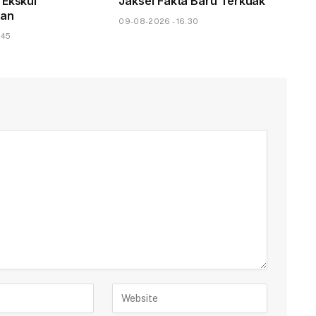
 Ekskul
Jaksel Fakta Baru Terkuak
kan
09-08-2026 - 16.30
.45