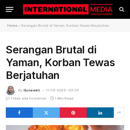
Home
»
Serangan Brutal di Yaman, Korban Tewas Berjatuhan
Serangan Brutal di
Yaman, Korban Tewas
Berjatuhan
By
Gunawati
11-09-2025 - 03.05
Tidak ada komentar
1 Min Read