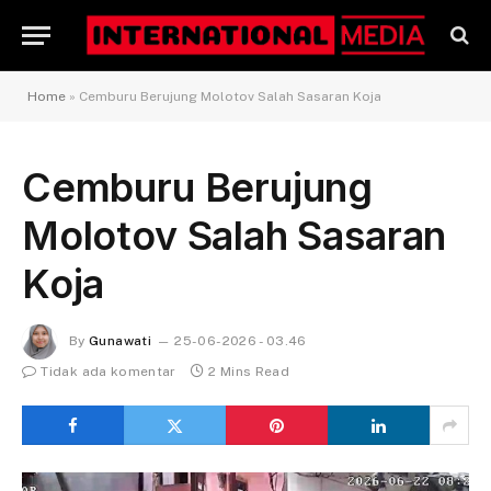
Home
»
Cemburu Berujung Molotov Salah Sasaran Koja
Cemburu Berujung
Molotov Salah Sasaran
Koja
By
Gunawati
25-06-2026 - 03.46
Tidak ada komentar
2 Mins Read