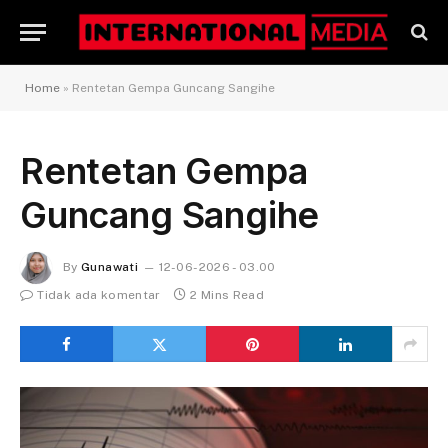
Home
»
Rentetan Gempa Guncang Sangihe
Rentetan Gempa
Guncang Sangihe
By
Gunawati
12-06-2026 - 03.00
Tidak ada komentar
2 Mins Read