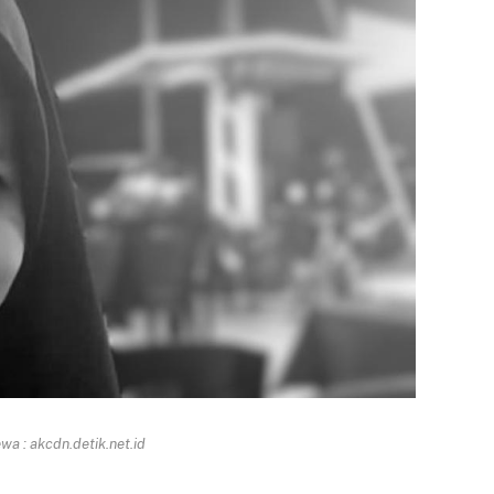
a : akcdn.detik.net.id