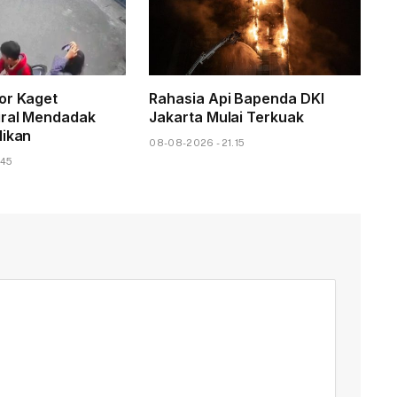
or Kaget
Rahasia Api Bapenda DKI
iral Mendadak
Jakarta Mulai Terkuak
likan
08-08-2026 - 21.15
.45