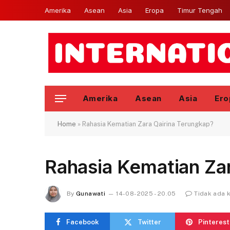
Amerika
Asean
Asia
Eropa
Timur Tengah
Amerika
Asean
Asia
Ero
Home
»
Rahasia Kematian Zara Qairina Terungkap?
Rahasia Kematian Za
By
Gunawati
14-08-2025 - 20.05
Tidak ada 
Facebook
Twitter
Pinterest