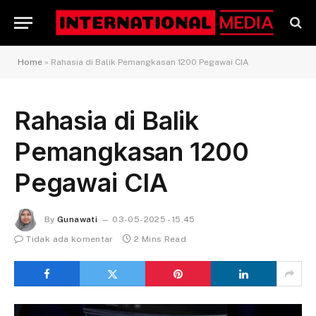
Home
»
Rahasia di Balik Pemangkasan 1200 Pegawai CIA
Rahasia di Balik
Pemangkasan 1200
Pegawai CIA
By
Gunawati
03-05-2025 - 15.45
Tidak ada komentar
2 Mins Read