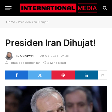
Home
»
Presiden Iran Dihujat!
Presiden Iran Dihujat!
By
Gunawati
09-07-2025 - 04.15
Tidak ada komentar
2 Mins Read