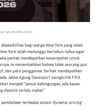
a : akcdn.detik.net.id
ksesibilitas bagi warga New York yang telah
 New York telah menunggu bertahun-tahun agar
mereka pantas mendapatkan kesempatan untuk
jarnya. Ia menambahkan bahwa tidak seorang pun
git, dan para penggemar berhak mendapatkan
nada, Jaksa Agung Davenport mengkritik FIFA
iket menjadi "penuh kebingungan, ada kesan
g dipatok terlalu mahal."
n pembelaan terhadap sistem ‘dynamic pricing’