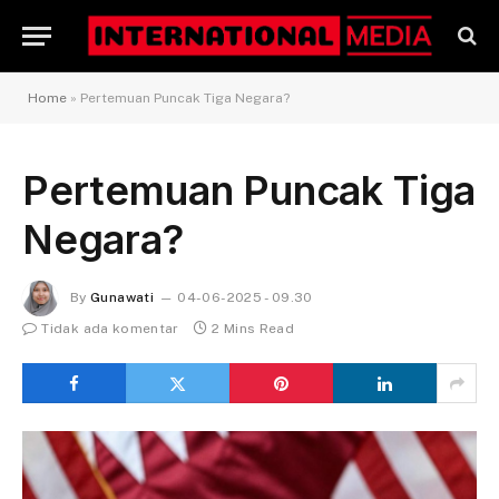
Home
»
Pertemuan Puncak Tiga Negara?
Pertemuan Puncak Tiga
Negara?
By
Gunawati
04-06-2025 - 09.30
Tidak ada komentar
2 Mins Read