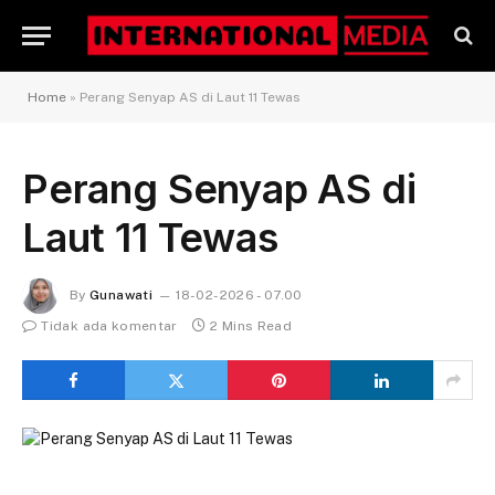
Home
»
Perang Senyap AS di Laut 11 Tewas
Perang Senyap AS di
Laut 11 Tewas
By
Gunawati
18-02-2026 - 07.00
Tidak ada komentar
2 Mins Read