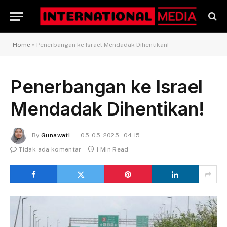
Home
»
Penerbangan ke Israel Mendadak Dihentikan!
Penerbangan ke Israel
Mendadak Dihentikan!
By
Gunawati
05-05-2025 - 04.15
Tidak ada komentar
1 Min Read