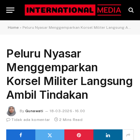
Home
»
Peluru Nyasar Menggemparkan Korsel Militer Langsung Ambil Tindakan
Peluru Nyasar
Menggemparkan
Korsel Militer Langsung
Ambil Tindakan
By
Gunawati
18-03-2026 - 16.00
Tidak ada komentar
2 Mins Read