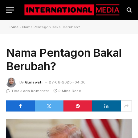
Home
»
Nama Pentagon Bakal Berubah?
Nama Pentagon Bakal
Berubah?
By
Gunawati
27-08-2025 - 04.30
Tidak ada komentar
2 Mins Read