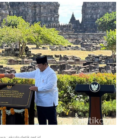
a : akcdn.detik.net.id