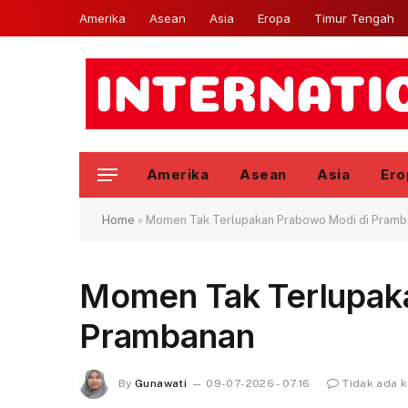
Amerika
Asean
Asia
Eropa
Timur Tengah
Amerika
Asean
Asia
Ero
Home
»
Momen Tak Terlupakan Prabowo Modi di Pramb
Momen Tak Terlupak
Prambanan
By
Gunawati
09-07-2026 - 07.16
Tidak ada 