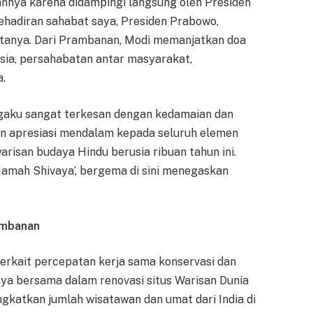
nnya karena didampingi langsung oleh Presiden
ehadiran sahabat saya, Presiden Prabowo,
katanya. Dari Prambanan, Modi memanjatkan doa
sia, persahabatan antar masyarakat,
a.
ngaku sangat terkesan dengan kedamaian dan
n apresiasi mendalam kepada seluruh elemen
risan budaya Hindu berusia ribuan tahun ini.
amah Shivaya’, bergema di sini menegaskan
ambanan
rkait percepatan kerja sama konservasi dan
aya bersama dalam renovasi situs Warisan Dunia
gkatkan jumlah wisatawan dan umat dari India di