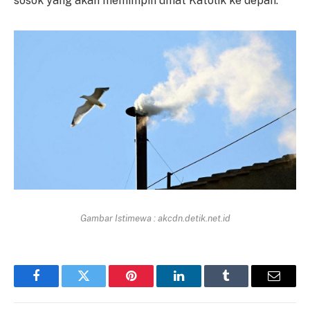
sosok yang akan memimpin umat Katolik ke depan.
Gambar Istimewa : akcdn.detik.net.id
Facebook
Twitter
Pinterest
LinkedIn
Tumblr
Email