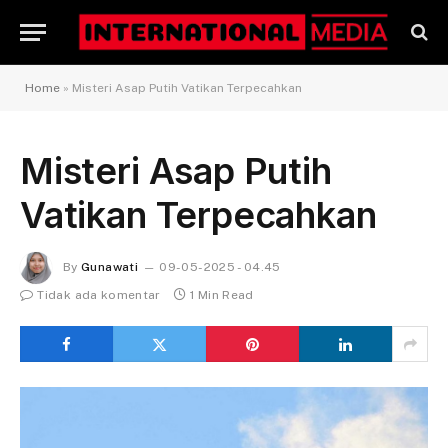
Home
»
Misteri Asap Putih Vatikan Terpecahkan
Misteri Asap Putih
Vatikan Terpecahkan
By
Gunawati
09-05-2025 - 04.45
Tidak ada komentar
1 Min Read