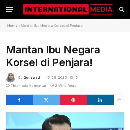
Home
»
Mantan Ibu Negara Korsel di Penjara!
Mantan Ibu Negara
Korsel di Penjara!
By
Gunawati
13-08-2025 - 15.15
Tidak ada komentar
2 Mins Read