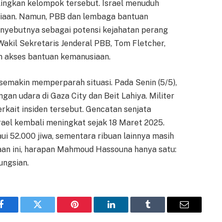
gkan kelompok tersebut. Israel menuduh
aan. Namun, PBB dan lembaga bantuan
enyebutnya sebagai potensi kejahatan perang
Wakil Sekretaris Jenderal PBB, Tom Fletcher,
n akses bantuan kemanusiaan.
 semakin memperparah situasi. Pada Senin (5/5),
gan udara di Gaza City dan Beit Lahiya. Militer
kait insiden tersebut. Gencatan senjata
rael kembali meningkat sejak 18 Maret 2025.
i 52.000 jiwa, sementara ribuan lainnya masih
aan ini, harapan Mahmoud Hassouna hanya satu:
ungsian.
Facebook
Twitter
Pinterest
LinkedIn
Tumblr
Email