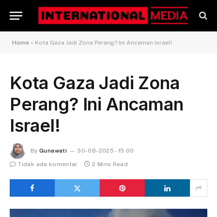
Home
»
Kota Gaza Jadi Zona Perang? Ini Ancaman Israel!
Kota Gaza Jadi Zona
Perang? Ini Ancaman
Israel!
By
Gunawati
30-08-2025 - 15.00
Tidak ada komentar
2 Mins Read