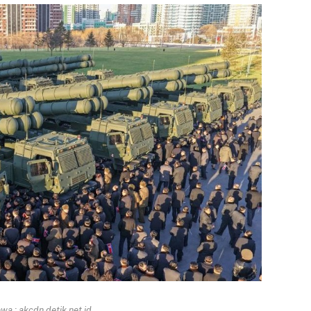
a : akcdn.detik.net.id