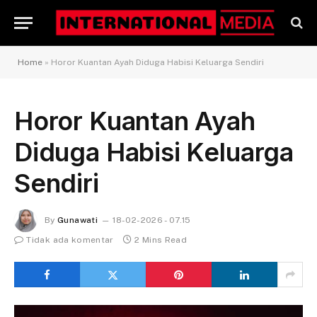
Home
»
Horor Kuantan Ayah Diduga Habisi Keluarga Sendiri
Horor Kuantan Ayah
Diduga Habisi Keluarga
Sendiri
By
Gunawati
18-02-2026 - 07.15
Tidak ada komentar
2 Mins Read