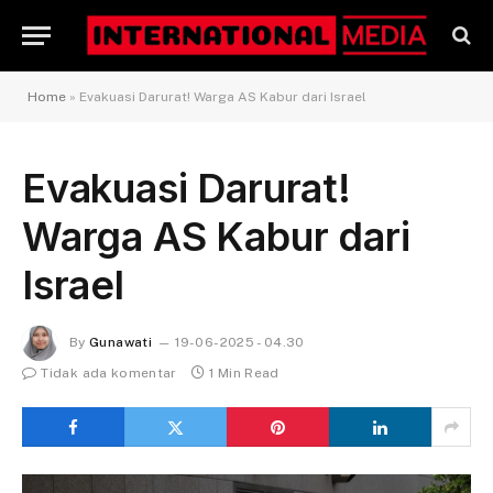
Home
»
Evakuasi Darurat! Warga AS Kabur dari Israel
Evakuasi Darurat!
Warga AS Kabur dari
Israel
By
Gunawati
19-06-2025 - 04.30
Tidak ada komentar
1 Min Read