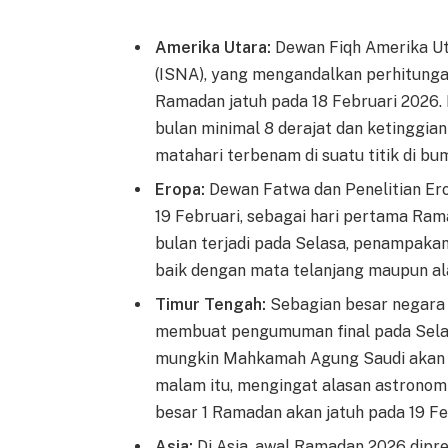
Amerika Utara:
Dewan Fiqh Amerika Ut
(ISNA), yang mengandalkan perhitung
Ramadan jatuh pada 18 Februari 2026.
bulan minimal 8 derajat dan ketinggian
matahari terbenam di suatu titik di bum
Eropa:
Dewan Fatwa dan Penelitian Ero
19 Februari, sebagai hari pertama Ram
bulan terjadi pada Selasa, penampakan
baik dengan mata telanjang maupun ala
Timur Tengah:
Sebagian besar negara 
membuat pengumuman final pada Selas
mungkin Mahkamah Agung Saudi akan 
malam itu, mengingat alasan astronomi
besar 1 Ramadan akan jatuh pada 19 Fe
Asia:
Di Asia, awal Ramadan 2026 dipred