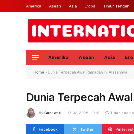
Amerika
Asean
Asia
Eropa
Timur Tengah
Amerika
Asean
Asia
Ero
Home
»
Dunia Terpecah Awal Ramadan Ini Alasannya
Dunia Terpecah Awal
By
Gunawati
17-02-2026 - 10.15
Tidak ada k
Facebook
Twitter
Pinterest