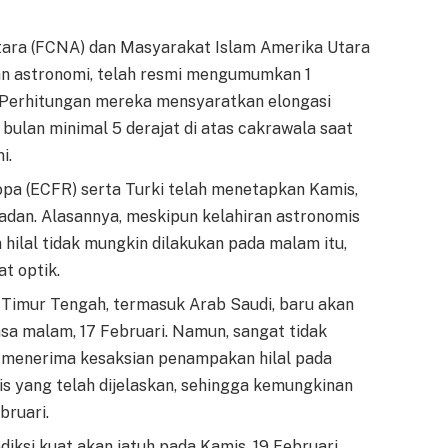
ara (FCNA) dan Masyarakat Islam Amerika Utara
an astronomi, telah resmi mengumumkan 1
 Perhitungan mereka mensyaratkan elongasi
 bulan minimal 5 derajat di atas cakrawala saat
i.
pa (ECFR) serta Turki telah menetapkan Kamis,
adan. Alasannya, meskipun kelahiran astronomis
 hilal tidak mungkin dilakukan pada malam itu,
t optik.
Timur Tengah, termasuk Arab Saudi, baru akan
a malam, 17 Februari. Namun, sangat tidak
menerima kesaksian penampakan hilal pada
s yang telah dijelaskan, sehingga kemungkinan
bruari.
iksi kuat akan jatuh pada Kamis, 19 Februari,