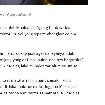
a : akcdn.detik.net.id
ambil oleh Mahkamah Agung berdasarkan
faktor krusial yang dipertimbangkan dalam
ari harus cukup jauh agar cahayanya tidak
njang yang optimal, bulan idealnya berjarak 10-
i 7 derajat, hilal mungkin terlalu tipis untuk
n saat matahari terbenam, semakin kecil
t di dekat cakrawala. Ketinggian 10 derajat
las tanpa alat bantu, sementara 3-5 derajat