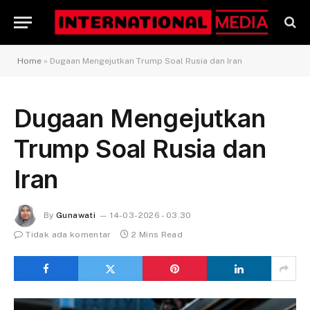
Home
»
Dugaan Mengejutkan Trump Soal Rusia dan Iran
Dugaan Mengejutkan
Trump Soal Rusia dan
Iran
By
Gunawati
14-03-2026 - 03.30
Tidak ada komentar
2 Mins Read