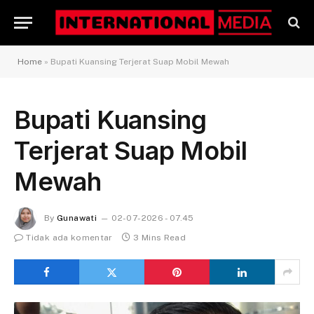
Home
»
Bupati Kuansing Terjerat Suap Mobil Mewah
Bupati Kuansing
Terjerat Suap Mobil
Mewah
By
Gunawati
02-07-2026 - 07.45
Tidak ada komentar
3 Mins Read