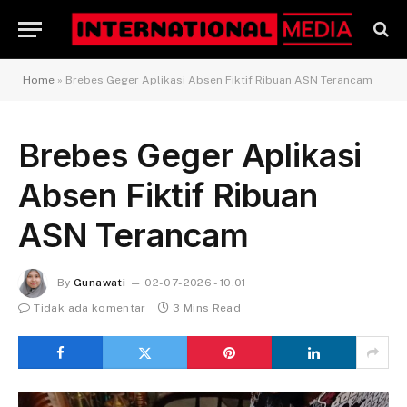
Home
»
Brebes Geger Aplikasi Absen Fiktif Ribuan ASN Terancam
Brebes Geger Aplikasi
Absen Fiktif Ribuan
ASN Terancam
By
Gunawati
02-07-2026 - 10.01
Tidak ada komentar
3 Mins Read