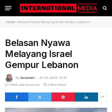
Home
»
Belasan Nyawa Melayang Israel Gempur Lebanon
Belasan Nyawa
Melayang Israel
Gempur Lebanon
By
Gunawati
21-02-2026 - 16.15
Tidak ada komentar
2 Mins Read