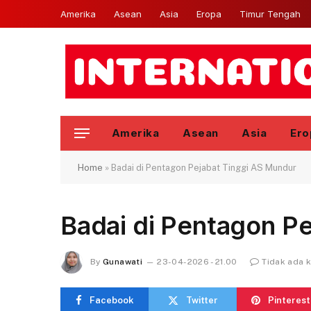
Amerika
Asean
Asia
Eropa
Timur Tengah
Amerika
Asean
Asia
Ero
Home
»
Badai di Pentagon Pejabat Tinggi AS Mundur
Badai di Pentagon P
By
Gunawati
23-04-2026 - 21.00
Tidak ada 
Facebook
Twitter
Pinterest