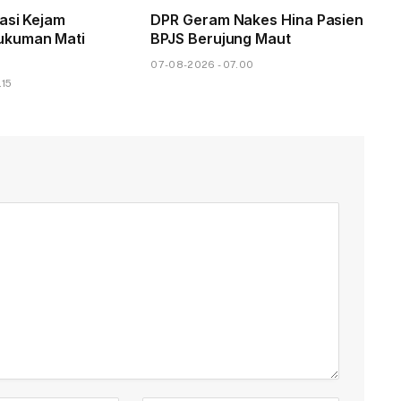
lasi Kejam
DPR Geram Nakes Hina Pasien
kuman Mati
BPJS Berujung Maut
07-08-2026 - 07.00
.15