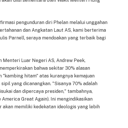
ni akan diisi sementara oleh Wakil Menteri Hung
firmasi pengunduran diri Phelan melalui unggahan
Pertahanan dan Angkatan Laut AS, kami berterima
ulis Parnell, seraya mendoakan yang terbaik bagi
en Menteri Luar Negeri AS, Andrew Peek,
 memperkirakan bahwa sekitar 30% alasan
an "kambing hitam" atas kurangnya kemajuan
sipil yang dicanangkan. "Sisanya 70% adalah
isukai dan dipercaya presiden," tambahnya,
America Great Again). Ini mengindikasikan
akan memiliki kedekatan ideologis yang lebih