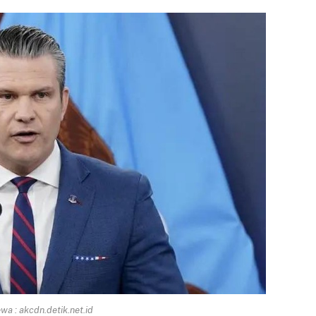
a : akcdn.detik.net.id