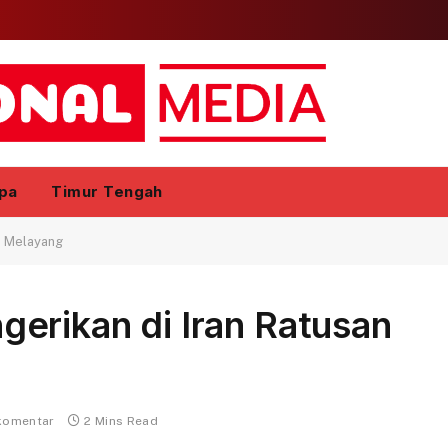
pa
Timur Tengah
a Melayang
erikan di Iran Ratusan
komentar
2 Mins Read