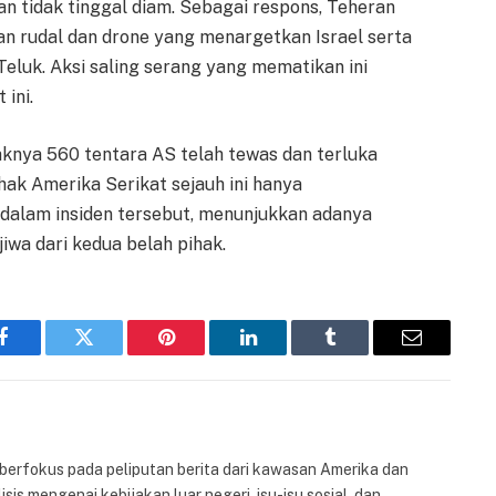
an tidak tinggal diam. Sebagai respons, Teheran
 rudal dan drone yang menargetkan Israel serta
eluk. Aksi saling serang yang mematikan ini
 ini.
daknya 560 tentara AS telah tewas dan terluka
ak Amerika Serikat sejauh ini hanya
dalam insiden tersebut, menunjukkan adanya
iwa dari kedua belah pihak.
Facebook
Twitter
Pinterest
LinkedIn
Tumblr
Email
 berfokus pada peliputan berita dari kawasan Amerika dan
isis mengenai kebijakan luar negeri, isu-isu sosial, dan