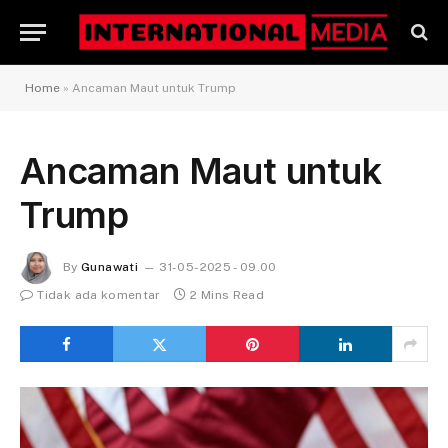
Home
»
Ancaman Maut untuk Trump
Ancaman Maut untuk
Trump
By
Gunawati
31-05-2025 - 09.00
Tidak ada komentar
2 Mins Read