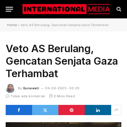
Home
»
Veto AS Berulang, Gencatan Senjata Gaza Terhambat
Veto AS Berulang,
Gencatan Senjata Gaza
Terhambat
By
Gunawati
06-06-2025 - 03.05
Tidak ada komentar
2 Mins Read