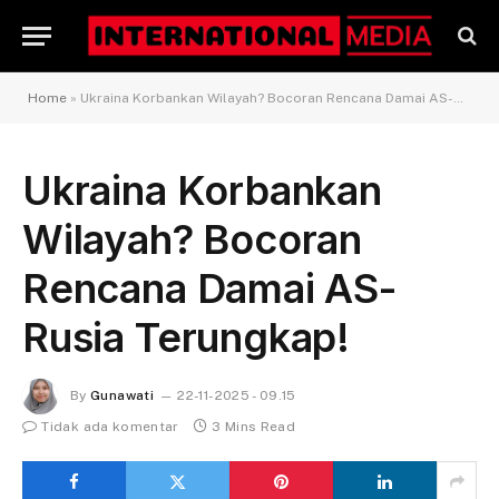
Home
»
Ukraina Korbankan Wilayah? Bocoran Rencana Damai AS-Rusia Terungkap!
Ukraina Korbankan
Wilayah? Bocoran
Rencana Damai AS-
Rusia Terungkap!
By
Gunawati
22-11-2025 - 09.15
Tidak ada komentar
3 Mins Read