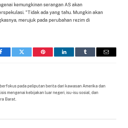
engenai kemungkinan serangan AS akan
erspekulasi. "Tidak ada yang tahu. Mungkin akan
ngkasnya, merujuk pada perubahan rezim di
Facebook
Twitter
Pinterest
LinkedIn
Tumblr
Email
 berfokus pada peliputan berita dari kawasan Amerika dan
isis mengenai kebijakan luar negeri, isu-isu sosial, dan
ra Barat.