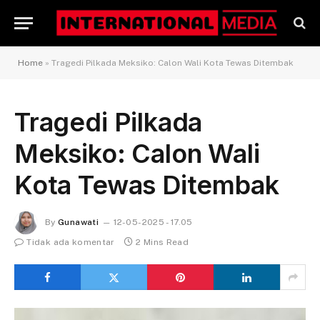
Home
»
Tragedi Pilkada Meksiko: Calon Wali Kota Tewas Ditembak
Tragedi Pilkada
Meksiko: Calon Wali
Kota Tewas Ditembak
By
Gunawati
12-05-2025 - 17.05
Tidak ada komentar
2 Mins Read