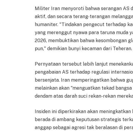
Militer Iran menyoroti bahwa serangan AS d
aktif, dan secara terang-terangan melangg
humaniter. "Tindakan pengecut terhadap kap
yang merenggut nyawa para taruna muda ya
2026, membuktikan bahwa kesombongan glob
pun," demikian bunyi kecaman dari Teheran.
Pernyataan tersebut lebih lanjut menekanka
pengabaian AS terhadap regulasi internasion
bersenjata. Iran memperingatkan bahwa gugu
melainkan akan "menguatkan tekad bangsa 
dendam atas darah suci rekan-rekan mereka
Insiden ini diperkirakan akan meningkatkan
berada di ambang keputusan strategis ter
anggap sebagai agresi tak beralasan di pera