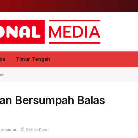
pa
Timur Tengah
dam
ran Bersumpah Balas
komentar
2 Mins Read