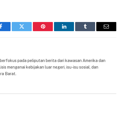
Facebook
Twitter
Pinterest
LinkedIn
Tumblr
Email
 berfokus pada peliputan berita dari kawasan Amerika dan
isis mengenai kebijakan luar negeri, isu-isu sosial, dan
ra Barat.