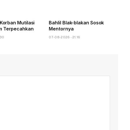
 Korban Mutilasi
Bahlil Blak-blakan Sosok
m Terpecahkan
Mentornya
.30
07-08-2026 - 21.16