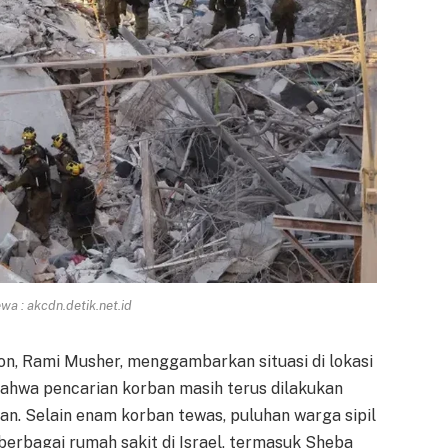
a : akcdn.detik.net.id
lon, Rami Musher, menggambarkan situasi di lokasi
bahwa pencarian korban masih terus dilakukan
n. Selain enam korban tewas, puluhan warga sipil
berbagai rumah sakit di Israel, termasuk Sheba