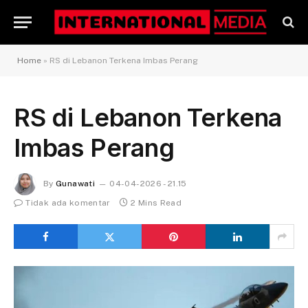
Home
»
RS di Lebanon Terkena Imbas Perang
RS di Lebanon Terkena
Imbas Perang
By
Gunawati
04-04-2026 - 21.15
Tidak ada komentar
2 Mins Read