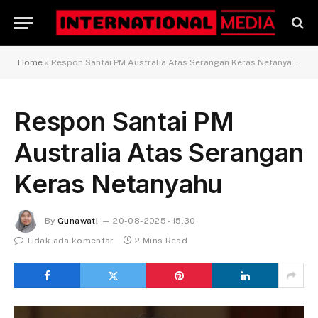
Home
»
Respon Santai PM Australia Atas Serangan Keras Netanyahu
Respon Santai PM
Australia Atas Serangan
Keras Netanyahu
By
Gunawati
20-08-2025 - 15.30
Tidak ada komentar
2 Mins Read