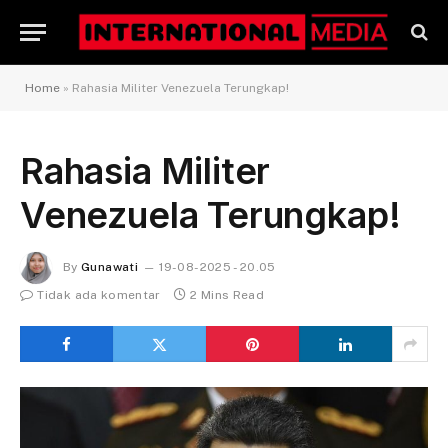
Home
»
Rahasia Militer Venezuela Terungkap!
Rahasia Militer
Venezuela Terungkap!
By
Gunawati
19-08-2025 - 20.05
Tidak ada komentar
2 Mins Read