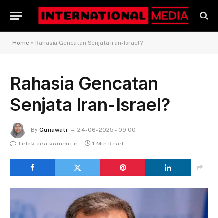
Home
»
Rahasia Gencatan Senjata Iran-Israel?
Rahasia Gencatan
Senjata Iran-Israel?
By
Gunawati
24-06-2025 - 09.00
Tidak ada komentar
1 Min Read