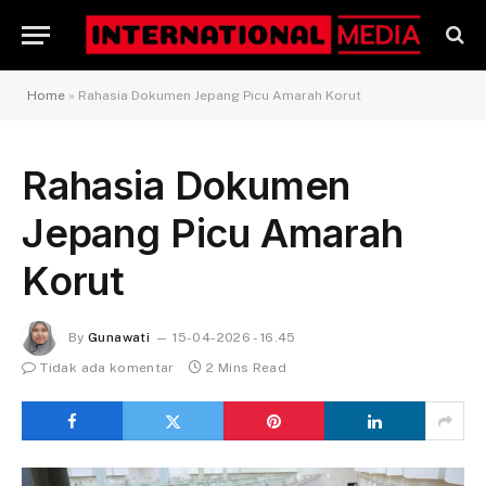
Home
»
Rahasia Dokumen Jepang Picu Amarah Korut
Rahasia Dokumen
Jepang Picu Amarah
Korut
By
Gunawati
15-04-2026 - 16.45
Tidak ada komentar
2 Mins Read