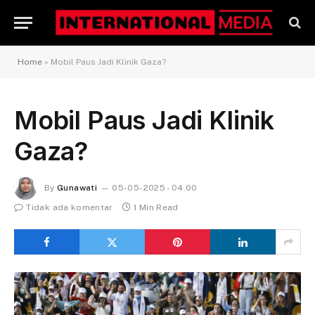
Home
»
Mobil Paus Jadi Klinik Gaza?
Mobil Paus Jadi Klinik
Gaza?
By
Gunawati
05-05-2025 - 04.00
Tidak ada komentar
1 Min Read