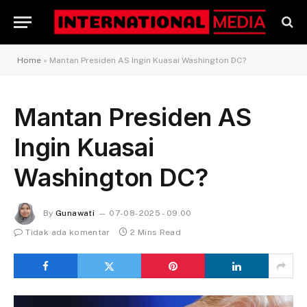
Home
»
Mantan Presiden AS Ingin Kuasai Washington DC?
Mantan Presiden AS
Ingin Kuasai
Washington DC?
By
Gunawati
07-08-2025 - 09.00
Tidak ada komentar
2 Mins Read