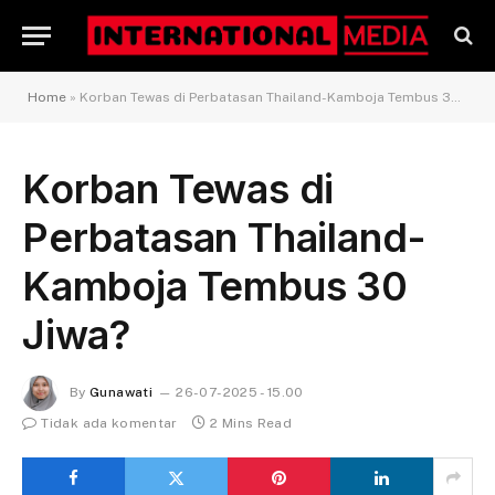
Home
»
Korban Tewas di Perbatasan Thailand-Kamboja Tembus 30 Jiwa?
Korban Tewas di
Perbatasan Thailand-
Kamboja Tembus 30
Jiwa?
By
Gunawati
26-07-2025 - 15.00
Tidak ada komentar
2 Mins Read