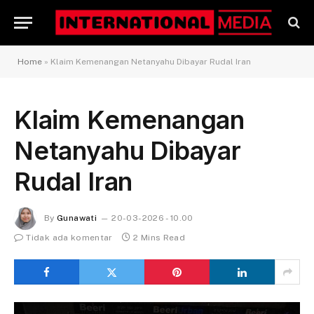
Home
»
Klaim Kemenangan Netanyahu Dibayar Rudal Iran
Klaim Kemenangan
Netanyahu Dibayar
Rudal Iran
By
Gunawati
20-03-2026 - 10.00
Tidak ada komentar
2 Mins Read