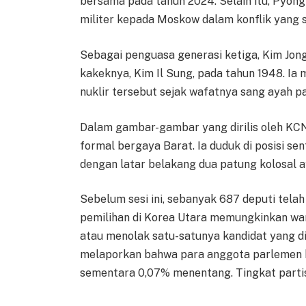
bersama pada tahun 2024. Selain itu, Pyon
militer kepada Moskow dalam konflik yang 
Sebagai penguasa generasi ketiga, Kim Jong 
kakeknya, Kim Il Sung, pada tahun 1948. Ia
nuklir tersebut sejak wafatnya sang ayah pa
Dalam gambar-gambar yang dirilis oleh KCN
formal bergaya Barat. Ia duduk di posisi sen
dengan latar belakang dua patung kolosal ay
Sebelum sesi ini, sebanyak 687 deputi telah 
pemilihan di Korea Utara memungkinkan war
atau menolak satu-satunya kandidat yang d
melaporkan bahwa para anggota parlemen b
sementara 0,07% menentang. Tingkat partis