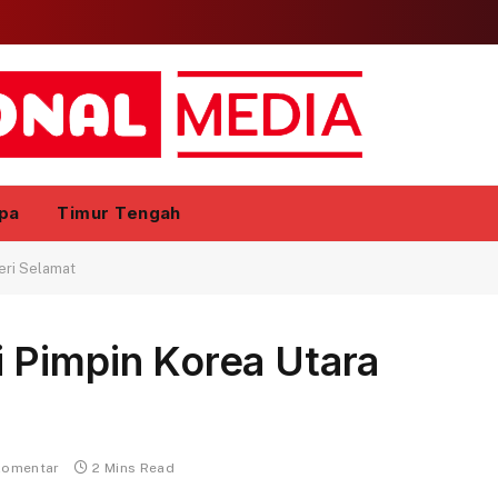
pa
Timur Tengah
eri Selamat
 Pimpin Korea Utara
komentar
2 Mins Read