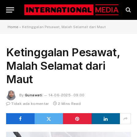
Home
»
Ketinggalan Pesawat, Malah Selamat dari Maut
Ketinggalan Pesawat,
Malah Selamat dari
Maut
By
Gunawati
14-06-2025 - 09.00
Tidak ada komentar
2 Mins Read