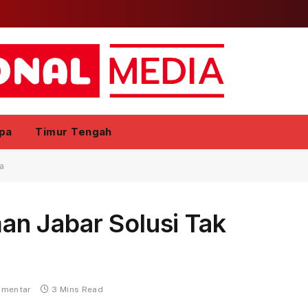
pa
Timur Tengah
a
n Jabar Solusi Tak
omentar
3 Mins Read