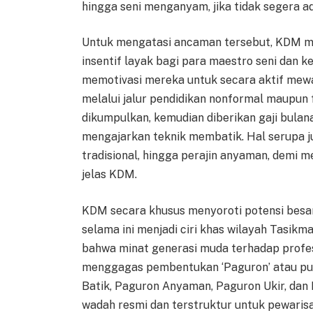
hingga seni menganyam, jika tidak segera a
Untuk mengatasi ancaman tersebut, KDM m
insentif layak bagi para maestro seni dan ke
memotivasi mereka untuk secara aktif mewa
melalui jalur pendidikan nonformal maupun
dikumpulkan, kemudian diberikan gaji bula
mengajarkan teknik membatik. Hal serupa ju
tradisional, hingga perajin anyaman, demi m
jelas KDM.
KDM secara khusus menyoroti potensi besa
selama ini menjadi ciri khas wilayah Tasik
bahwa minat generasi muda terhadap profes
menggagas pembentukan ‘Paguron’ atau pus
Batik, Paguron Anyaman, Paguron Ukir, dan 
wadah resmi dan terstruktur untuk pewaris