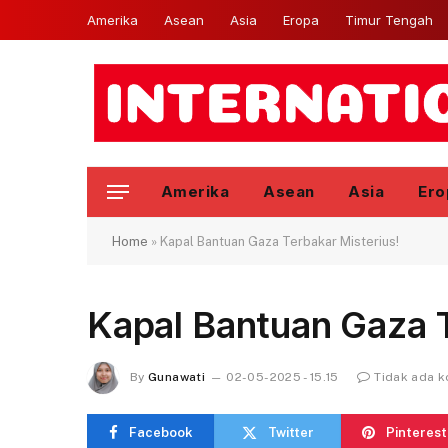
Amerika
Asean
Asia
Eropa
Timur Tengah
Amerika
Asean
Asia
Ero
Home
»
Kapal Bantuan Gaza Terbakar Misterius!
Kapal Bantuan Gaza T
By
Gunawati
02-05-2025 - 15.15
Tidak ada 
Facebook
Twitter
Pinterest