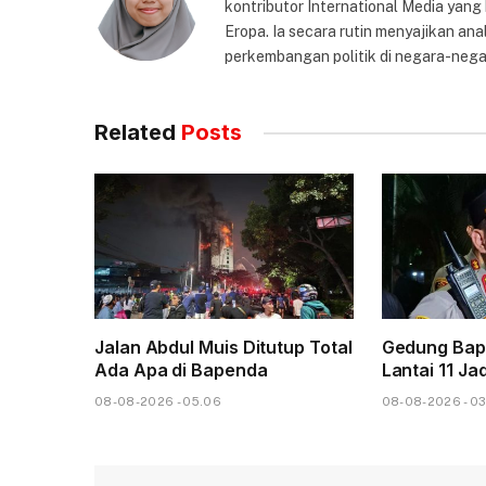
kontributor International Media yang
Eropa. Ia secara rutin menyajikan anal
perkembangan politik di negara-nega
Related
Posts
Jalan Abdul Muis Ditutup Total
Gedung Bap
Ada Apa di Bapenda
Lantai 11 Ja
08-08-2026 - 05.06
08-08-2026 - 03