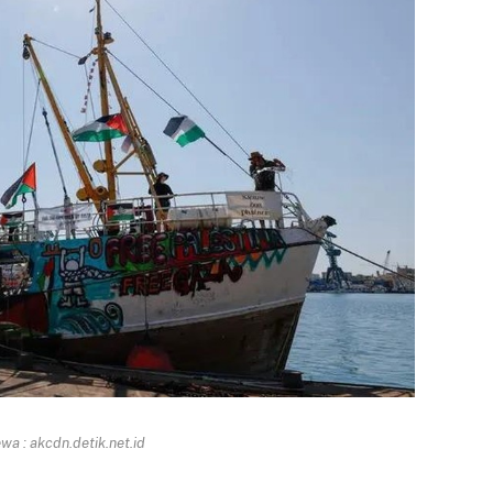
a : akcdn.detik.net.id